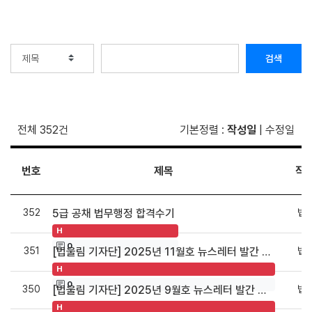
검색
전체 352건
기본정렬
:
작성일
|
수정일
번호
제목
작
352
법
5급 공채 법무행정 합격수기
H
0
351
법
[법울림 기자단] 2025년 11월호 뉴스레터 발간 안내
H
0
350
법
[법울림 기자단] 2025년 9월호 뉴스레터 발간 안내
H