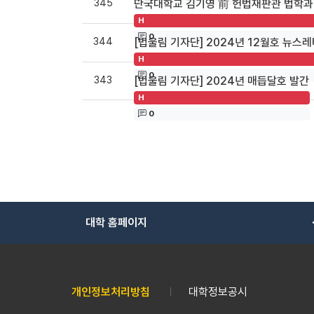
345
단국대학교 김기영 前 헌법재판관 법학과
H
0
344
[법울림 기자단] 2024년 12월호 뉴스
H
0
343
[법울림 기자단] 2024년 매듭달호 발간
H
0
대학 홈페이지
개인정보처리방침
대학정보공시