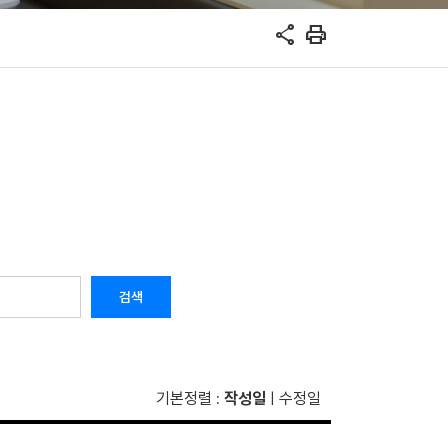
share
print
검색
기본정렬
작성일
수정일
:
|