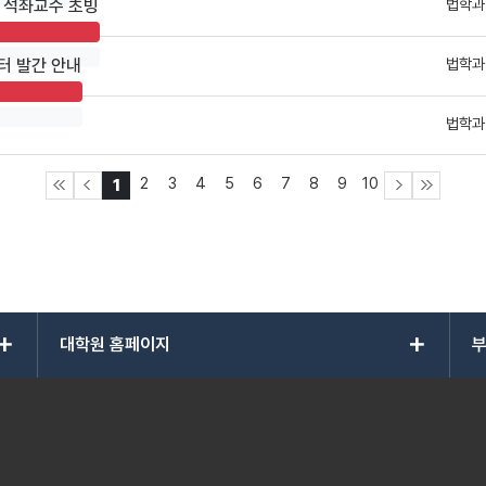
법학과
 석좌교수 초빙
법학과
레터 발간 안내
법학과
2
3
4
5
6
7
8
9
10
1
add
add
대학원 홈페이지
부