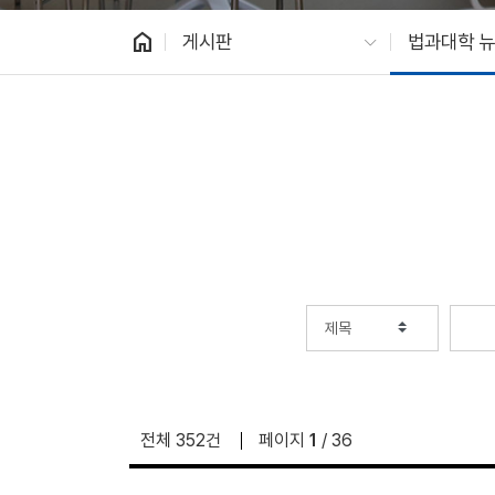
home
게시판
법과대학 
전체 352건
페이지
1
/ 36