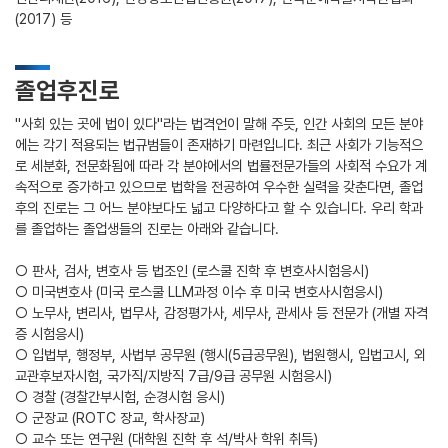
(2017) 등
졸업후진로
"사회 있는 곳에 법이 있다"라는 법격언이 말해 주듯, 인간 사회의 모든 분야
에는 각기 적용되는 법규범들이 존재하기 마련입니다. 최근 사회가 기능적으
로 세분화, 전문화됨에 따라 각 분야에서의 법률전문가들의 사회적 수요가 계
속적으로 증가하고 있으므로 법학을 전공하여 우수한 실력을 갖춘다면, 졸업
후의 진로는 그 어느 분야보다도 넓고 다양하다고 할 수 있습니다. 우리 학과
를 졸업하는 졸업생들의 진로는 아래와 같습니다.
○ 판사, 검사, 변호사 등 법조인 (로스쿨 진학 후 변호사시험응시)
○ 미국변호사 (미국 로스쿨 LLM과정 이수 후 미국 변호사시험응시)
○ 노무사, 변리사, 법무사, 감정평가사, 세무사, 관세사 등 전문가 (개별 자격
증 시험응시)
○ 입법부, 행정부, 사법부 공무원 (행시(5급공무원), 법원행시, 입법고시, 외
교관후보자시험, 국가직/지방직 7급/9급 공무원 시험응시)
○ 경찰 (경찰간부시험, 순경시험 응시)
○ 군장교 (ROTC 장교, 학사장교)
○ 교수 또는 연구원 (대학원 진학 후 석/박사 학위 취득)