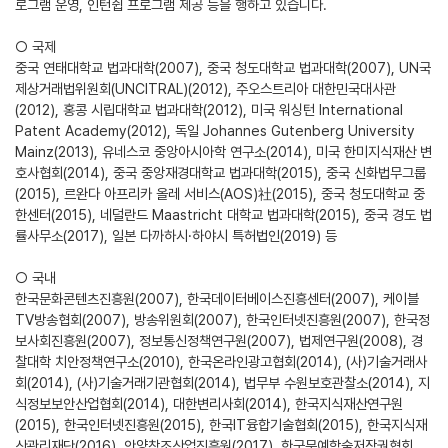
로그램 운영, 인턴쉽 프로그램 제공 등을 행하고 있습니다.
○ 국제
중국 연태대학교 법과대학(2007), 중국 청도대학교 법과대학(2007), UN국
제상거래법위원회(UNCITRAL)(2012), 주오스트리아 대한민국대사관
(2012), 홍콩 시립대학교 법과대학(2012), 미국 워싱턴 International
Patent Academy(2012), 독일 Johannes Gutenberg University
Mainz(2013), 유네스코 중앙아시아학 연구소(2014), 미국 한미지식재산 변
호사협회(2014), 중국 중앙재경대학교 법과대학(2015), 중국 신화법무그룹
(2015), 르완다 아프리카 올레 서비스(AOS)社(2015), 중국 청도대학교 중
한센터(2015), 네덜란드 Maastricht 대학교 법과대학(2015), 중국 경도 법
률사무소(2017), 일본 다까하시·하야시 특허법인(2019) 등
○ 국내
한국문화콘텐츠진흥원(2007), 한국데이터베이스진흥센터(2007), 케이블
TV방송협회(2007), 방송위원회(2007), 한국인터넷진흥원(2007), 한국정
보사회진흥원(2007), 정보통신정책연구원(2007), 법제연구원(2008), 경
찰대학 치안정책연구소(2010), 한국온라인광고협회(2014), (사)기술거래사
회(2014), (사)기술거래기관협회(2014), 법무부 수원보호관찰소(2014), 지
식정보보안산업협회(2014), 대한변리사회(2014), 한국지식재산연구원
(2015), 한국인터넷진흥원(2015), 한국IT융합기술협회(2015), 한국지식재
산관리재단(2016), 안양창조산업진흥원(2017), 한국문예학술저작권협회