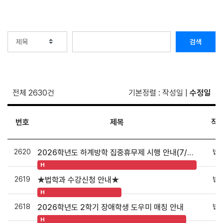
검색
전체 2630건
기본정렬
:
작성일
|
수정일
번호
제목
작
2620
법
2026학년도 하계방학 집중휴무제 시행 안내(7/27~7/31)
H
2619
법
★법학과 수강신청 안내★
H
2618
법
2026학년도 2학기 장애학생 도우미 매칭 안내
H