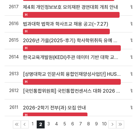
2617
법
제4회 개인정보보호 모의재판 경연대회 개최 안내
H
2616
법
법과대학 법학과 학사조교 채용 공고(~7.27)
H
2615
법
2026년 가을(2025-후기) 학사학위취득 유예 신청 안내(7/21~23)
H
2614
법
한국교육개발원(KEDI)주관 데이터 기반 대학 교육혁신 모니터링 연구(Ⅳ) 설문 참여 안내
2613
법
[상명대학교 인문사회 융합인재양성사업단] HUSS 비교과 프로그램 ‘피어오름 2026’ 홍보
H
2612
법
[국민통합위원회] 국민통합컨센서스 대화 2026 행사 안내
2611
법
2026-2학기 전부(과) 모집 안내
H
1
3
4
5
6
7
8
9
10
2