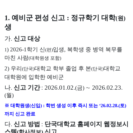
1.
예비군 편성 신고
:
정규학기 대학
(
원
)
생
가
.
신고 대상
) 2026-1
학기 신
입생
,
복학생 중 병역 복무를
1
(
편
)
마친 사람
(
대학원생 포함
)
2)
우리
대학교 학부 졸업 후 본
대학교
(
단국
)
(
단국
)
대학원에 입학한 예비군
나
.
신고 기간
: 2026.01.02.
∼
2026.02.23.
(
금
)
(
월
)
※
대학원생
(
신입
)
:
학번 생성 이후 즉시 또는
‘26.02.28.
(
토
)
까지 신고 완료
다
.
신고 방법
:
단국대학교 홈페이지 웹정보시
스템
신고
(
학사정보
)