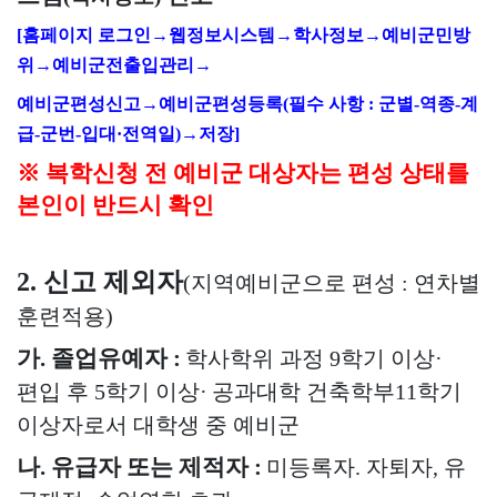
[
홈페이지 로그인
→
웹정보시스템
→
학사정보
→
예비군민방
위
→
예비군전출입관리
→
예비군편성신고
→
예비군편성등록
(
필수 사항
:
군별
-
역종
-
계
급
-
군번
-
입대
·
전역일
)
→
저장
]
※
복학신청 전 예비군 대상자는 편성 상태를
본인이 반드시 확인
2.
신고 제외자
(
지역예비군으로 편성
:
연차별
훈련적용
)
가
.
졸업유예자
:
학사학위 과정
9
학기 이상
·
편입 후
5
학기 이상
·
공과대학 건축학부
11
학기
이상자로서 대학생 중 예비군
나
.
유급자 또는 제적자
:
미등록자
.
자퇴자
,
유