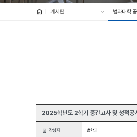
home
게시판
법과대학 
2025학년도 2학기 중간고사 및 성적공
작성자
법학과
person_book