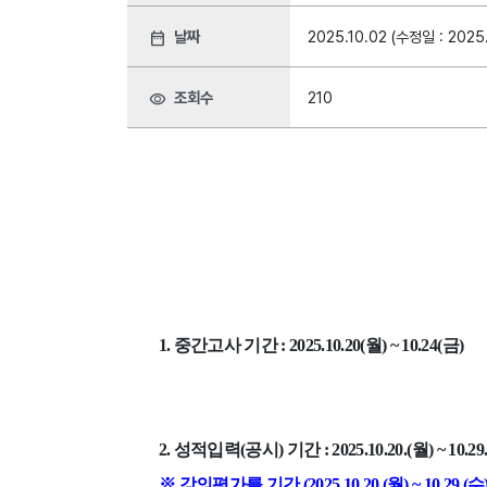
날짜
2025.10.02 (수정일 : 2025.
date_range
조회수
210
visibility
1.
중간고사 기간
: 2025.10.20(
월
) ~ 10.24(
금
)
2.
성적입력
(
공시
)
기간
: 2025.10.20.(
월
) ~ 10.29.
※
강의평가를 기간
(2025.10.20.(
월
) ~ 10.29.(
수