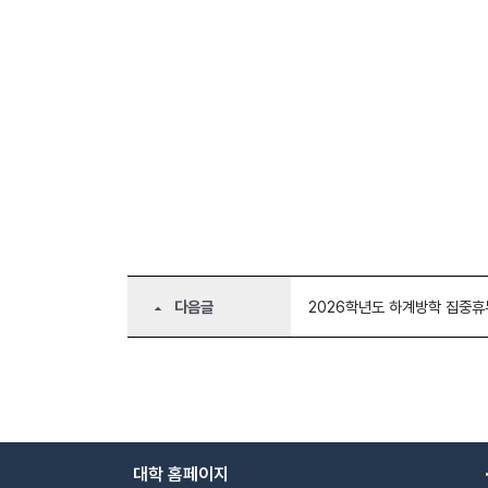
다음글
2026학년도 하계방학 집중휴무제
arrow_drop_up
대학 홈페이지